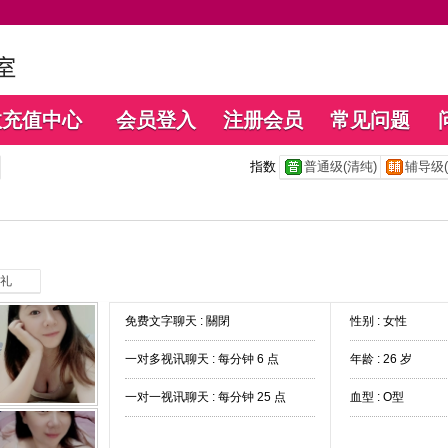
数充值中心
会员登入
注册会员
常见问题
指数
普通级(清纯)
辅导级(
礼
免费文字聊天 :
關閉
性别 : 女性
一对多视讯聊天 :
每分钟 6 点
年龄 : 26 岁
一对一视讯聊天 :
每分钟 25 点
血型 : O型