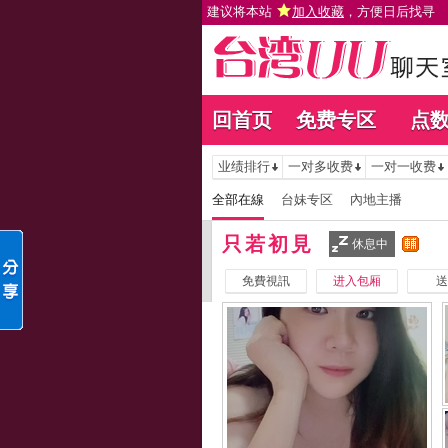
建议将本站
加入收藏
，方便日后找寻
回首页
免费专区
点
业绩排行
一对多收费
一对一收费
全部在線
台妹专区
內地主播
只若初見
休息中
免費視訊
进入包厢
送