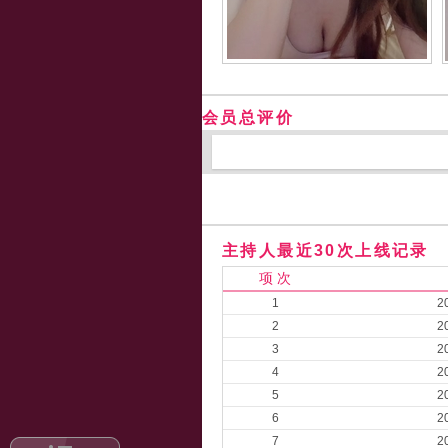
会员总评价
主持人最近30次上线记录
项 次
1
2
2
2
3
2
4
2
5
2
6
2
7
2