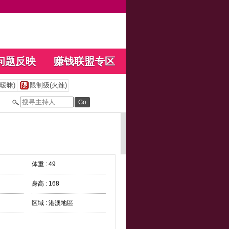
问题反映
赚钱联盟专区
暧昧)
限制级(火辣)
体重 : 49
身高 : 168
区域 : 港澳地區